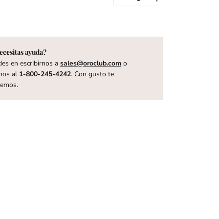
ecesitas ayuda?
es en escribirnos a
sales@oroclub.com
o
nos al
1-800-245-4242
. Con gusto te
remos.