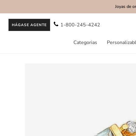
Joyas de o
AL CONTENIDO
1-800-245-4242
HÁGASE AGENTE
Categorias
Personalizab