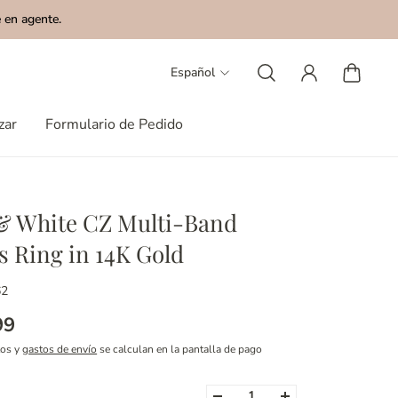
 en agente.
Español
zar
Formulario de Pedido
& White CZ Multi-Band
s Ring in 14K Gold
62
99
tos y
gastos de envío
se calculan en la pantalla de pago