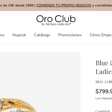
ro de 14K desde 1984 |
COMIENZA TU PROPIO NEGOCIO
y conviértete
les
Nupcial
Catálogo
Promociones
Cómo Empe
Blue 
Ladie
SKU: 114
$799.
Los impues
Cantidad