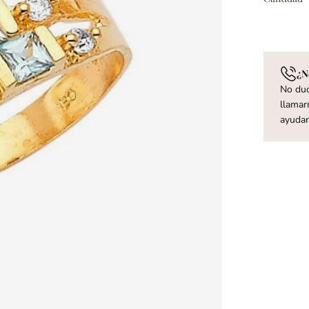
¿N
No dud
llamar
ayuda