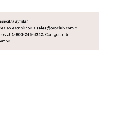
ecesitas ayuda?
es en escribirnos a
sales@oroclub.com
o
nos al
1-800-245-4242
. Con gusto te
remos.