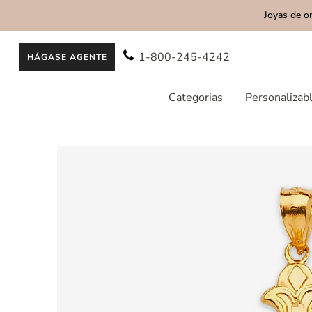
Joyas de o
AL CONTENIDO
1-800-245-4242
HÁGASE AGENTE
Categorias
Personalizab