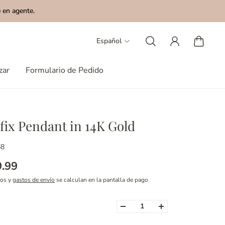
 en agente.
Español
zar
Formulario de Pedido
fix Pendant in 14K Gold
68
9.99
tos y
gastos de envío
se calculan en la pantalla de pago