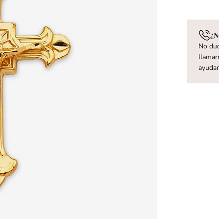
¿N
No dud
llamar
ayuda