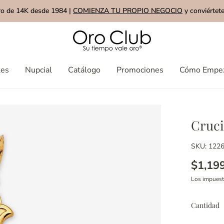
ro de 14K desde 1984 |
COMIENZA TU PROPIO NEGOCIO
y conviértete
les
Nupcial
Catálogo
Promociones
Cómo Empe
Cruci
SKU: 122
$1,19
Los impues
Cantidad