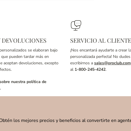
Y DEVOLUCIONES
SERVICIO AL CLIENT
 personalizados se elaboran bajo
¡Nos encantará ayudarte a crear l
o que pueden tardar más en
personalizada perfecta! No dudes
se aceptan devoluciones, excepto
escribirnos a
sales@oroclub.com
fectos.
al
1-800-245-4242
.
obre nuestra política de
.
Obtén los mejores precios y beneficios al convertirte en agent