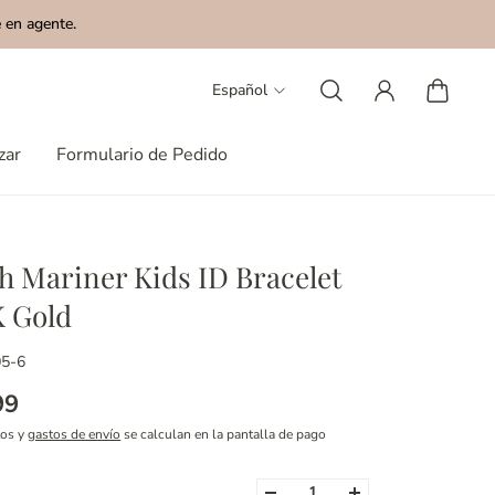
 en agente.
Español
zar
Formulario de Pedido
ch Mariner Kids ID Bracelet
K Gold
05-6
99
tos y
gastos de envío
se calculan en la pantalla de pago