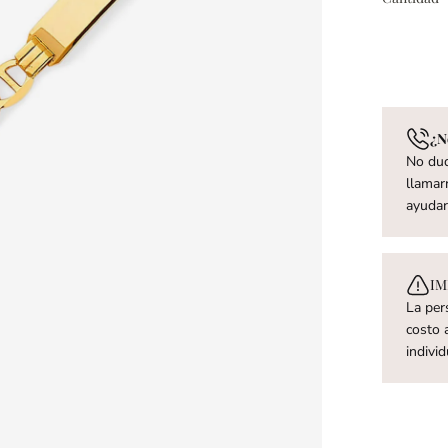
¿N
No dud
llamar
ayuda
IM
La per
costo a
indivi