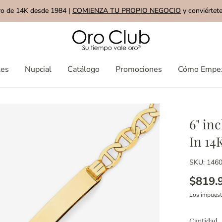
ro de 14K desde 1984 |
COMIENZA TU PROPIO NEGOCIO
y conviértete
les
Nupcial
Catálogo
Promociones
Cómo Empe
6" in
In 14
SKU: 146
$819.
Los impues
Cantidad