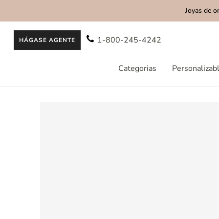
Joyas de o
AL CONTENIDO
1-800-245-4242
HÁGASE AGENTE
Categorias
Personalizab