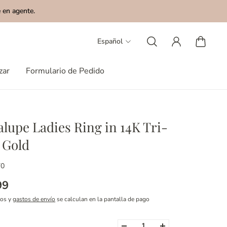
 en agente.
Español
zar
Formulario de Pedido
lupe Ladies Ring in 14K Tri-
 Gold
70
99
tos y
gastos de envío
se calculan en la pantalla de pago