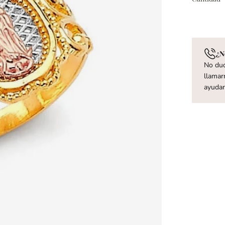
¿N
No dud
llamar
ayuda