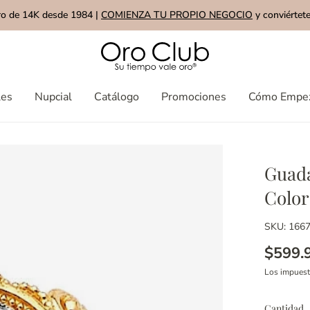
ro de 14K desde 1984 |
COMIENZA TU PROPIO NEGOCIO
y conviértete
les
Nupcial
Catálogo
Promociones
Cómo Empe
Guada
Color
SKU: 166
$599.
Los impues
Cantidad