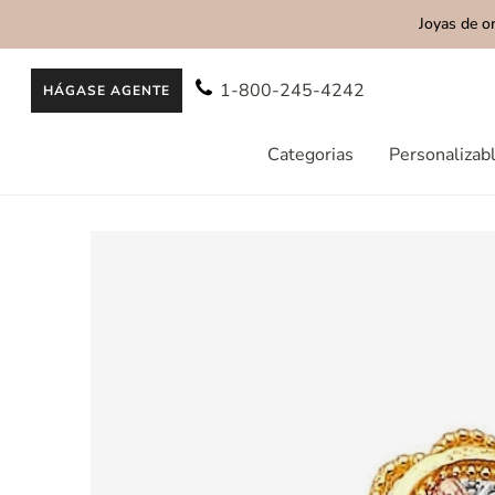
Joyas de o
AL CONTENIDO
1-800-245-4242
HÁGASE AGENTE
Categorias
Personalizab