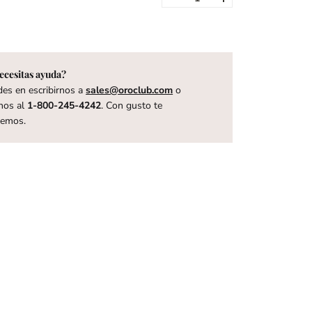
ecesitas ayuda?
es en escribirnos a
sales@oroclub.com
o
nos al
1-800-245-4242
. Con gusto te
remos.