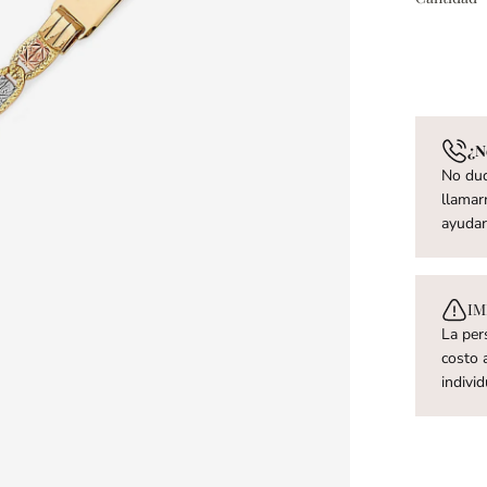
¿N
No dud
llamar
ayuda
IM
La per
costo a
indivi