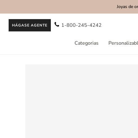
Joyas de o
AL CONTENIDO
1-800-245-4242
HÁGASE AGENTE
Categorias
Personalizab