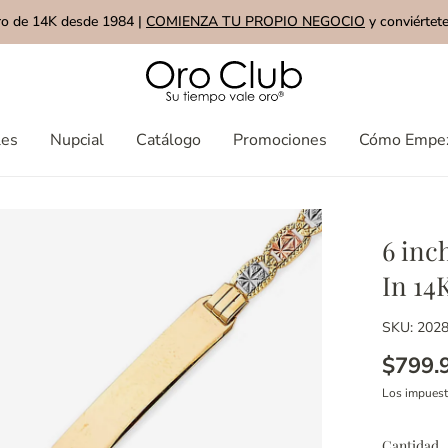
ro de 14K desde 1984 |
COMIENZA TU PROPIO NEGOCIO
y conviértete
les
Nupcial
Catálogo
Promociones
Cómo Empe
6 inc
In 14
SKU: 202
$799.
Los impues
Cantidad