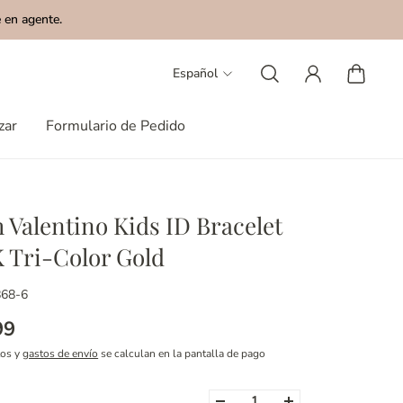
 en agente.
Español
zar
Formulario de Pedido
h Valentino Kids ID Bracelet
K Tri-Color Gold
868-6
99
tos y
gastos de envío
se calculan en la pantalla de pago