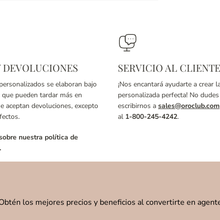
Y DEVOLUCIONES
SERVICIO AL CLIENT
 personalizados se elaboran bajo
¡Nos encantará ayudarte a crear l
o que pueden tardar más en
personalizada perfecta! No dudes
se aceptan devoluciones, excepto
escribirnos a
sales@oroclub.com
fectos.
al
1-800-245-4242
.
obre nuestra política de
.
Obtén los mejores precios y beneficios al convertirte en agent