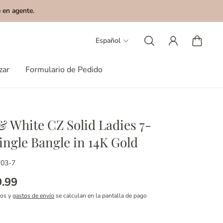
 en agente.
Español
zar
Formulario de Pedido
& White CZ Solid Ladies 7-
ingle Bangle in 14K Gold
703-7
9.99
tos y
gastos de envío
se calculan en la pantalla de pago