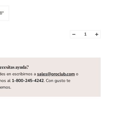
8"
ecesitas ayuda?
es en escribirnos a
sales@oroclub.com
o
nos al
1-800-245-4242
. Con gusto te
remos.