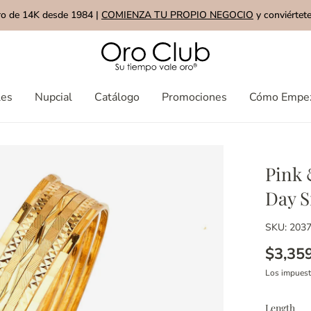
ro de 14K desde 1984 |
COMIENZA TU PROPIO NEGOCIO
y conviértete
les
Nupcial
Catálogo
Promociones
Cómo Empe
Pink 
Day S
SKU: 203
$3,35
Los impues
Length