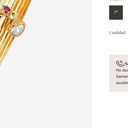
7"
Cantidad
¿N
No dud
llamar
ayuda