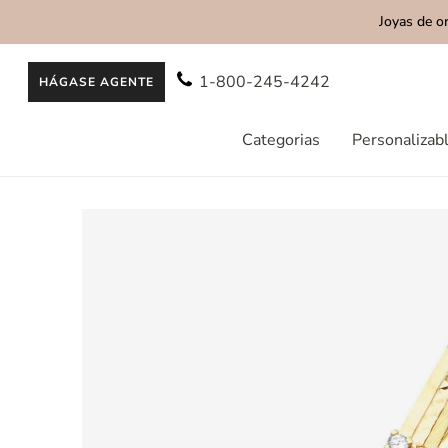
Joyas de o
AL CONTENIDO
1-800-245-4242
HÁGASE AGENTE
Categorias
Personalizab