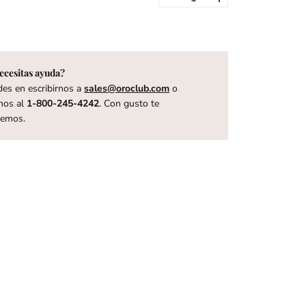
ecesitas ayuda?
es en escribirnos a
sales@oroclub.com
o
nos al
1-800-245-4242
. Con gusto te
remos.