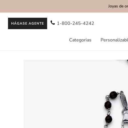
Joyas de o
AL CONTENIDO
1-800-245-4242
HÁGASE AGENTE
Categorias
Personalizab