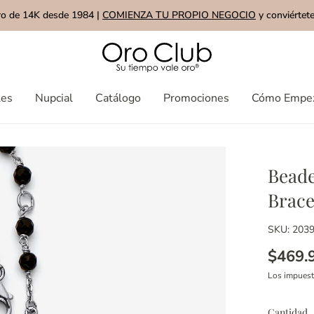
ro de 14K desde 1984 |
COMIENZA TU PROPIO NEGOCIO
y conviértete
les
Nupcial
Catálogo
Promociones
Cómo Empe
Beade
Brace
SKU: 203
$469.
Los impues
Cantidad