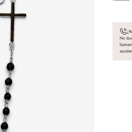
¿N
No dud
llamar
ayuda