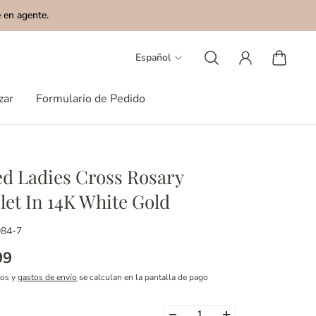
 en agente.
Español
zar
Formulario de Pedido
d Ladies Cross Rosary
let In 14K White Gold
984-7
99
tos y
gastos de envío
se calculan en la pantalla de pago