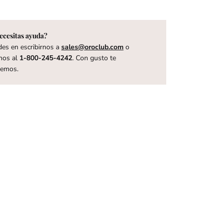
ecesitas ayuda?
es en escribirnos a
sales@oroclub.com
o
nos al
1-800-245-4242
. Con gusto te
remos.