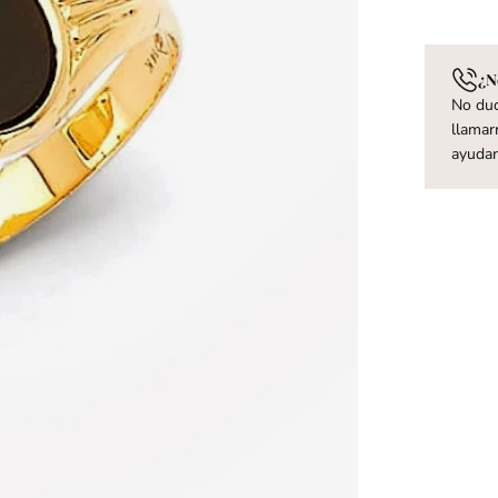
¿N
No dud
llamar
ayuda