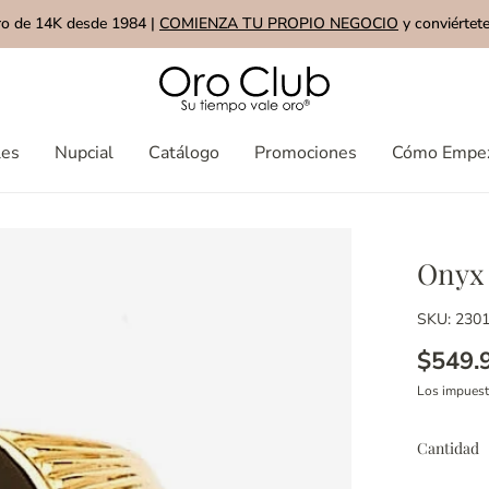
ro de 14K desde 1984 |
COMIENZA TU PROPIO NEGOCIO
y conviértete
les
Nupcial
Catálogo
Promociones
Cómo Empe
Onyx 
SKU: 230
$549.
Los impues
Cantidad