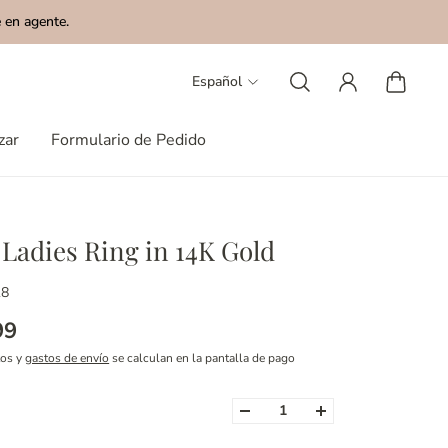
 en agente.
Español
zar
Formulario de Pedido
Ladies Ring in 14K Gold
18
99
tos y
gastos de envío
se calculan en la pantalla de pago