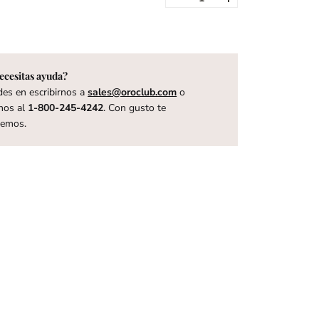
ecesitas ayuda?
es en escribirnos a
sales@oroclub.com
o
nos al
1-800-245-4242
. Con gusto te
remos.