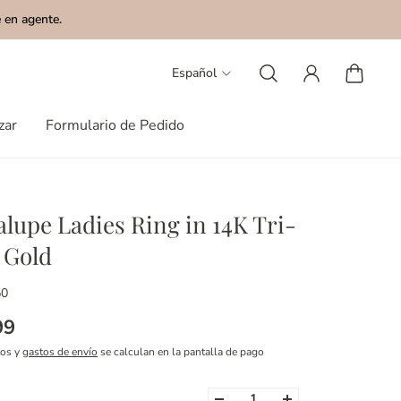
 en agente.
Español
zar
Formulario de Pedido
lupe Ladies Ring in 14K Tri-
 Gold
50
99
tos y
gastos de envío
se calculan en la pantalla de pago