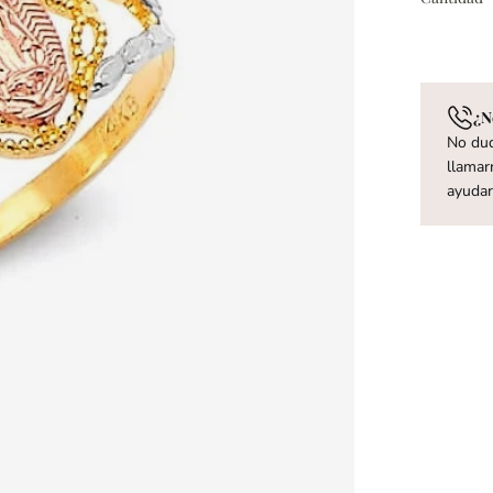
¿N
No dud
llamar
ayuda