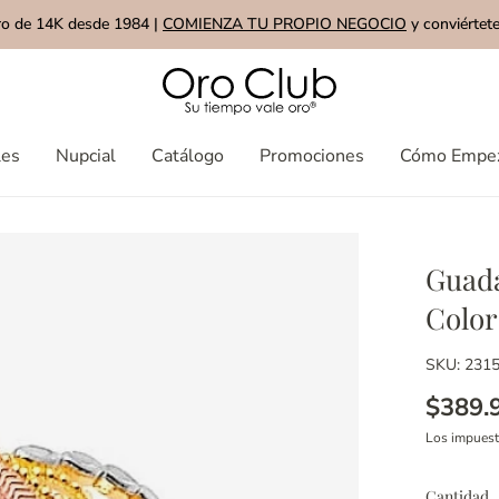
ro de 14K desde 1984 |
COMIENZA TU PROPIO NEGOCIO
y conviértete
les
Nupcial
Catálogo
Promociones
Cómo Empe
Guada
Color
SKU: 231
$389.
Los impues
Cantidad