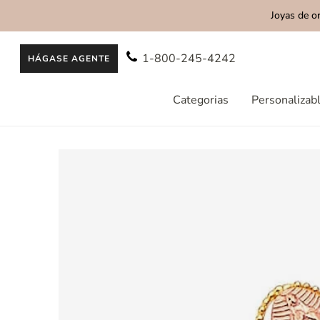
Joyas de o
AL CONTENIDO
1-800-245-4242
HÁGASE AGENTE
Categorias
Personalizab