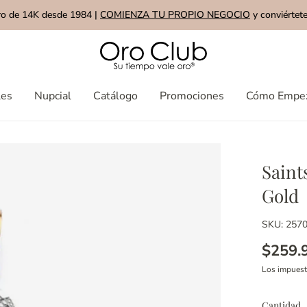
ro de 14K desde 1984 |
COMIENZA TU PROPIO NEGOCIO
y conviértete
les
Nupcial
Catálogo
Promociones
Cómo Empe
Saint
Gold
SKU: 257
$259.
Los impues
Cantidad