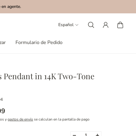
 en agente.
Español
zar
Formulario de Pedido
s Pendant in 14K Two-Tone
04
99
tos y
gastos de envío
se calculan en la pantalla de pago