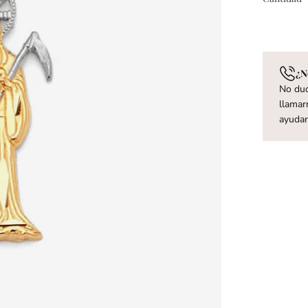
¿N
No dud
llamar
ayuda