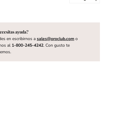
ecesitas ayuda?
es en escribirnos a
sales@oroclub.com
o
nos al
1-800-245-4242
. Con gusto te
remos.