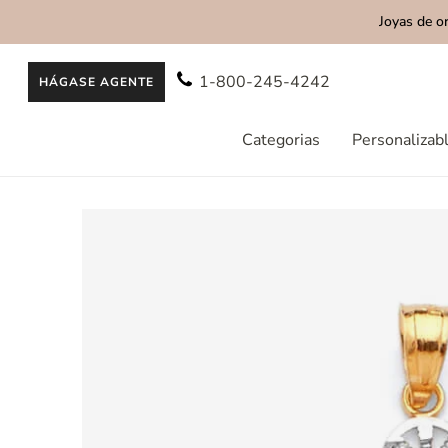
Joyas de o
AL CONTENIDO
1-800-245-4242
HÁGASE AGENTE
Categorias
Personalizab