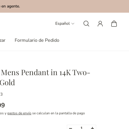
 en agente.
Español
zar
Formulario de Pedido
 Mens Pendant in 14K Two-
Gold
73
99
tos y
gastos de envío
se calculan en la pantalla de pago