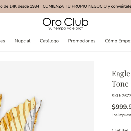
ro de 14K desde 1984 |
COMIENZA TU PROPIO NEGOCIO
y conviértete
les
Nupcial
Catálogo
Promociones
Cómo Empe
Eagle
Tone 
SKU: 267
$999.
Los impues
Cantidad