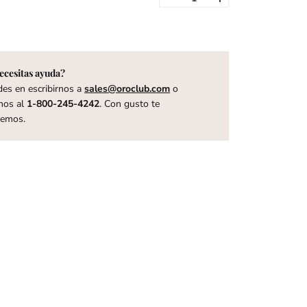
ecesitas ayuda?
es en escribirnos a
sales@oroclub.com
o
nos al
1-800-245-4242
. Con gusto te
remos.