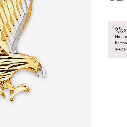
¿N
No dud
llamar
ayuda