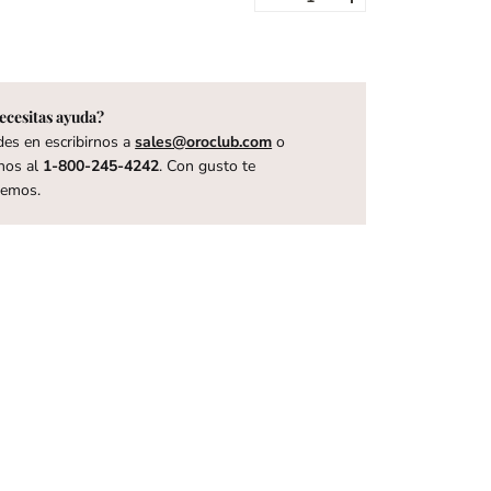
ecesitas ayuda?
es en escribirnos a
sales@oroclub.com
o
nos al
1-800-245-4242
. Con gusto te
remos.