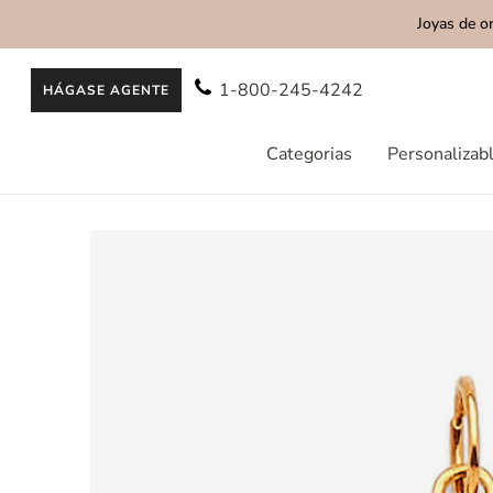
Joyas de o
AL CONTENIDO
1-800-245-4242
HÁGASE AGENTE
Categorias
Personalizab