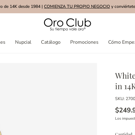
ro de 14K desde 1984 |
COMIENZA TU PROPIO NEGOCIO
y conviértete
les
Nupcial
Catálogo
Promociones
Cómo Empe
White
in 14
SKU: 270
$249.
Los impues
Cantidad