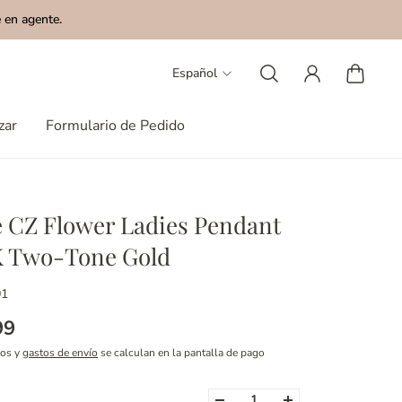
 en agente.
Español
zar
Formulario de Pedido
 CZ Flower Ladies Pendant
K Two-Tone Gold
01
99
tos y
gastos de envío
se calculan en la pantalla de pago