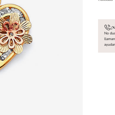
¿N
No dud
llamar
ayuda