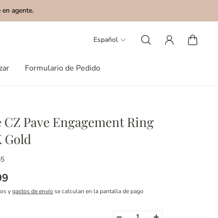
 en agente.
Español
zar
Formulario de Pedido
e CZ Pave Engagement Ring
K Gold
55
99
tos y
gastos de envío
se calculan en la pantalla de pago