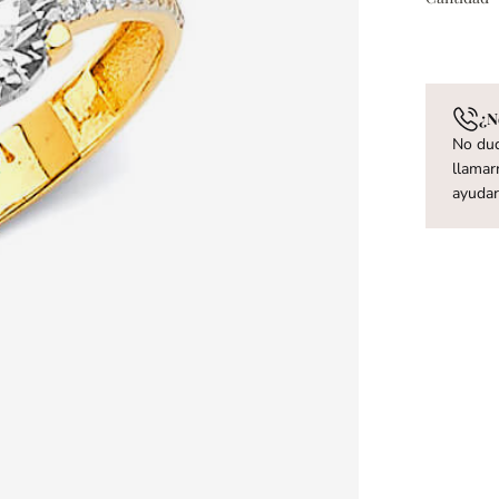
¿N
No dud
llamar
ayuda