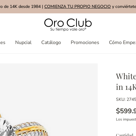
ro de 14K desde 1984 |
COMIENZA TU PROPIO NEGOCIO
y conviértete
les
Nupcial
Catálogo
Promociones
Cómo Empe
Whit
in 14
SKU: 274
$599.
Los impues
Cantidad