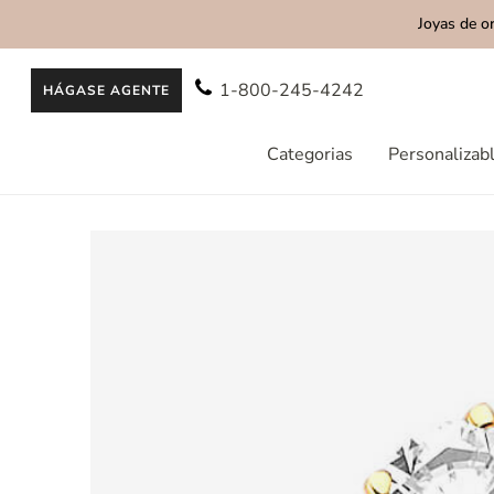
Joyas de o
AL CONTENIDO
1-800-245-4242
HÁGASE AGENTE
Categorias
Personalizab