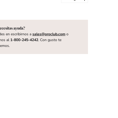
ecesitas ayuda?
es en escribirnos a
sales@oroclub.com
o
nos al
1-800-245-4242
. Con gusto te
remos.