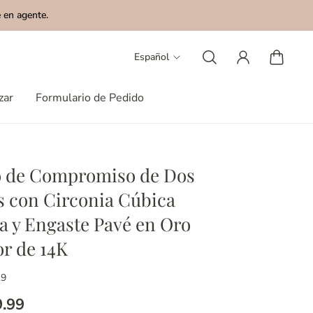
 en agente.
Español
zar
Formulario de Pedido
o de Compromiso de Dos
s con Circonia Cúbica
a y Engaste Pavé en Oro
or de 14K
19
9.99