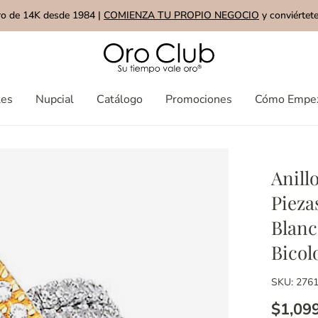
ro de 14K desde 1984 |
COMIENZA TU PROPIO NEGOCIO
y conviértete
les
Nupcial
Catálogo
Promociones
Cómo Empe
Anill
Pieza
Blanc
Bicol
SKU: 276
$1,09