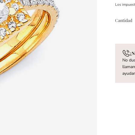
Los impues
Cantidad
¿N
No dud
llamar
ayuda