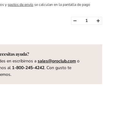
tos y
gastos de envío
se calculan en la pantalla de pago
ecesitas ayuda?
es en escribirnos a
sales@oroclub.com
o
nos al
1-800-245-4242
. Con gusto te
remos.