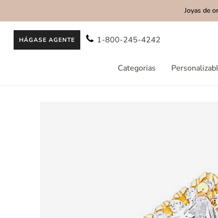
Joyas de o
AL CONTENIDO
1-800-245-4242
HÁGASE AGENTE
Categorias
Personalizab