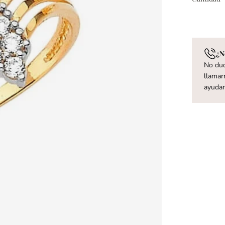
¿N
No dud
llamar
ayuda