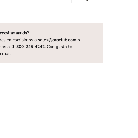
ecesitas ayuda?
es en escribirnos a
sales@oroclub.com
o
nos al
1-800-245-4242
. Con gusto te
remos.