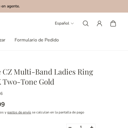
 en agente.
Español
zar
Formulario de Pedido
 CZ Multi-Band Ladies Ring
K Two-Tone Gold
36
99
tos y
gastos de envío
se calculan en la pantalla de pago