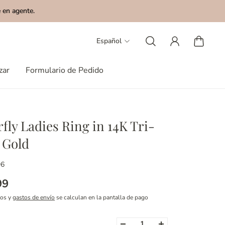
 en agente.
Español
zar
Formulario de Pedido
rfly Ladies Ring in 14K Tri-
 Gold
96
99
tos y
gastos de envío
se calculan en la pantalla de pago