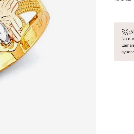
¿N
No dud
llamar
ayuda