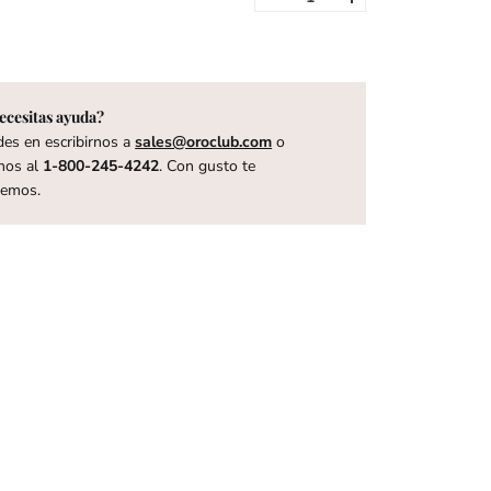
ecesitas ayuda?
es en escribirnos a
sales@oroclub.com
o
nos al
1-800-245-4242
. Con gusto te
remos.