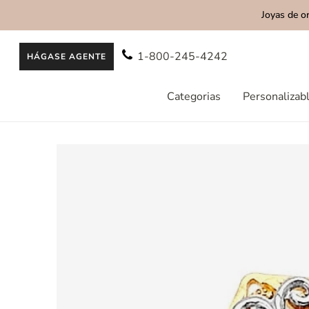
Joyas de o
AL CONTENIDO
1-800-245-4242
HÁGASE AGENTE
Categorias
Personalizab