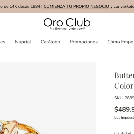
ro de 14K desde 1984 |
COMIENZA TU PROPIO NEGOCIO
y conviértete
les
Nupcial
Catálogo
Promociones
Cómo Empe
Butte
Color
SKU: 288
$489.
Los impues
Cantidad