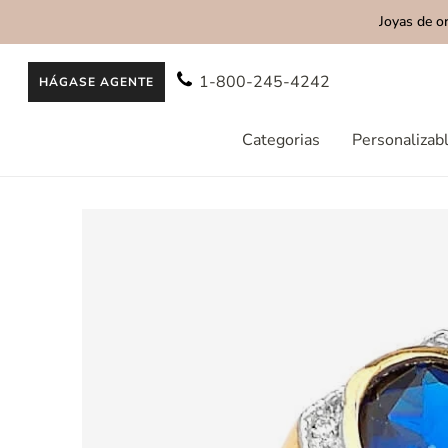
Joyas de o
AL CONTENIDO
1-800-245-4242
HÁGASE AGENTE
Categorias
Personalizab