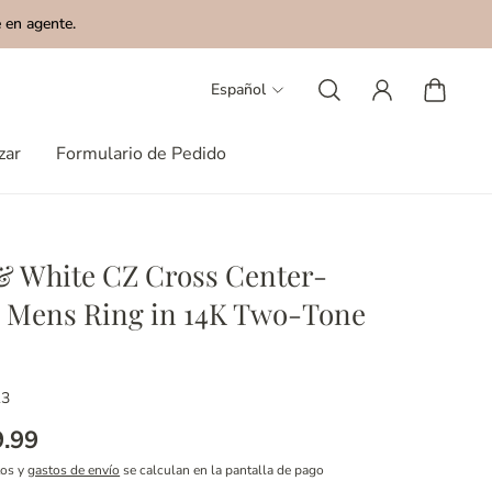
 en agente.
Español
zar
Formulario de Pedido
& White CZ Cross Center-
 Mens Ring in 14K Two-Tone
13
9.99
tos y
gastos de envío
se calculan en la pantalla de pago