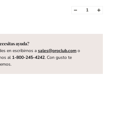
ecesitas ayuda?
es en escribirnos a
sales@oroclub.com
o
nos al
1-800-245-4242
. Con gusto te
remos.