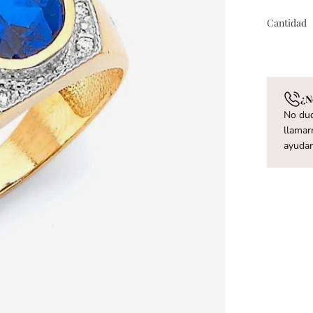
Cantidad
¿N
No dud
llamar
ayuda