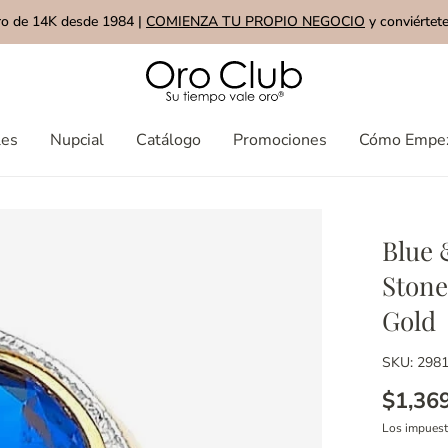
ro de 14K desde 1984 |
COMIENZA TU PROPIO NEGOCIO
y conviértete
les
Nupcial
Catálogo
Promociones
Cómo Empe
Blue 
Stone
Gold
SKU: 298
$1,36
Los impues