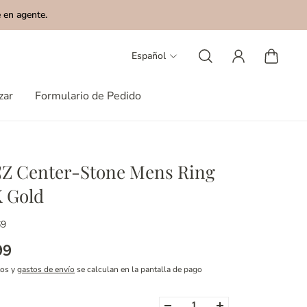
 en agente.
Español
zar
Formulario de Pedido
Z Center-Stone Mens Ring
K Gold
69
99
tos y
gastos de envío
se calculan en la pantalla de pago