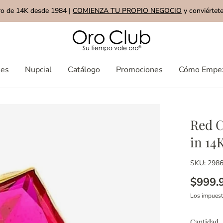
ro de 14K desde 1984 |
COMIENZA TU PROPIO NEGOCIO
y conviértete
les
Nupcial
Catálogo
Promociones
Cómo Empe
Red C
in 14
SKU: 298
$999.
Los impues
Cantidad