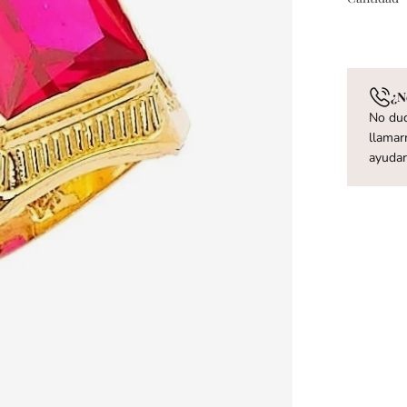
¿N
No dud
llamar
ayuda