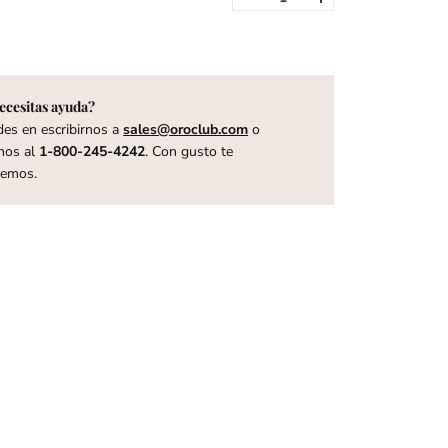
ecesitas ayuda?
es en escribirnos a
sales@oroclub.com
o
nos al
1-800-245-4242
. Con gusto te
remos.