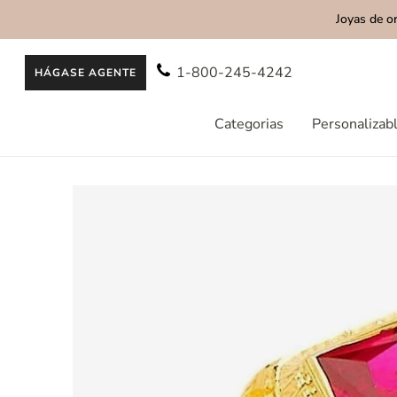
Joyas de o
AL CONTENIDO
1-800-245-4242
HÁGASE AGENTE
Categorias
Personalizab